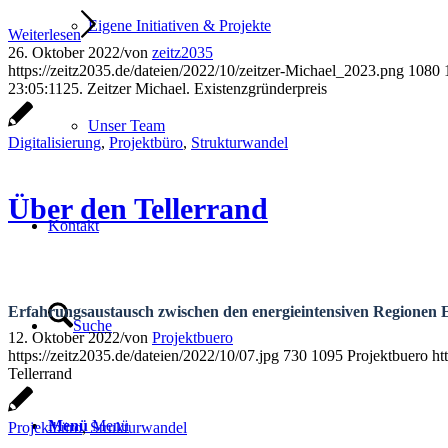
Eigene Initiativen & Projekte
Weiterlesen
26. Oktober 2022
/
von
zeitz2035
https://zeitz2035.de/dateien/2022/10/zeitzer-Michael_2023.png
1080
23:05:11
25. Zeitzer Michael. Existenzgründerpreis
Unser Team
Digitalisierung
,
Projektbüro
,
Strukturwandel
Über den Tellerrand
Kontakt
Erfahrungsaustausch zwischen den energieintensiven Regionen E
Suche
12. Oktober 2022
/
von
Projektbuero
https://zeitz2035.de/dateien/2022/10/07.jpg
730
1095
Projektbuero
ht
Tellerrand
Menü
Menü
Projektbüro
,
Strukturwandel