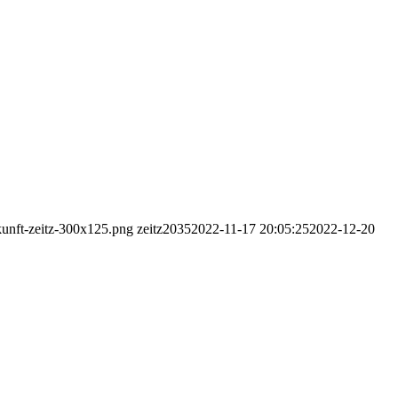
ukunft-zeitz-300x125.png
zeitz2035
2022-11-17 20:05:25
2022-12-20