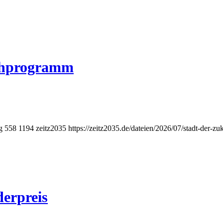
hprogramm
g
558
1194
zeitz2035
https://zeitz2035.de/dateien/2026/07/stadt-der-z
derpreis