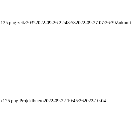
0x125.png
zeitz2035
2022-09-26 22:48:58
2022-09-27 07:26:39
Zukunft
00x125.png
Projektbuero
2022-09-22 10:45:26
2022-10-04