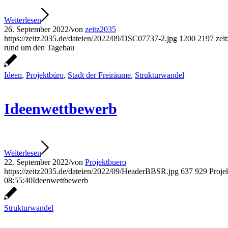
Weiterlesen
26. September 2022
/
von
zeitz2035
https://zeitz2035.de/dateien/2022/09/DSC07737-2.jpg
1200
2197
zei
rund um den Tagebau
Ideen
,
Projektbüro
,
Stadt der Freiräume
,
Strukturwandel
Ideenwettbewerb
Weiterlesen
22. September 2022
/
von
Projektbuero
https://zeitz2035.de/dateien/2022/09/HeaderBBSR.jpg
637
929
Proje
08:55:40
Ideenwettbewerb
Strukturwandel