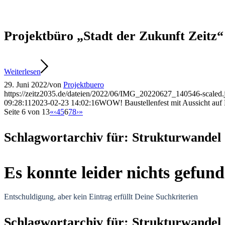
Projektbüro „Stadt der Zukunft Zeitz“
Weiterlesen
29. Juni 2022
/
von
Projektbuero
https://zeitz2035.de/dateien/2022/06/IMG_20220627_140546-scaled.
09:28:11
2023-02-23 14:02:16
WOW! Baustellenfest mit Aussicht au
Seite 6 von 13
«
‹
4
5
6
7
8
›
»
Schlagwortarchiv für:
Strukturwandel
Es konnte leider nichts gefun
Entschuldigung, aber kein Eintrag erfüllt Deine Suchkriterien
Schlagwortarchiv für:
Strukturwandel