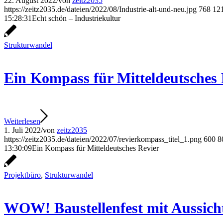
22. August 2022
/
von
zeitz2035
https://zeitz2035.de/dateien/2022/08/Industrie-alt-und-neu.jpg
768
12
15:28:31
Echt schön – Industriekultur
Strukturwandel
Ein Kompass für Mitteldeutsches 
Weiterlesen
1. Juli 2022
/
von
zeitz2035
https://zeitz2035.de/dateien/2022/07/revierkompass_titel_1.png
600
8
13:30:09
Ein Kompass für Mitteldeutsches Revier
Projektbüro
,
Strukturwandel
WOW! Baustellenfest mit Aussic