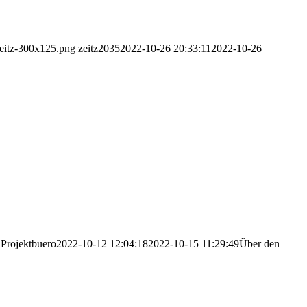
-zeitz-300x125.png
zeitz2035
2022-10-26 20:33:11
2022-10-26
Projektbuero
2022-10-12 12:04:18
2022-10-15 11:29:49
Über den