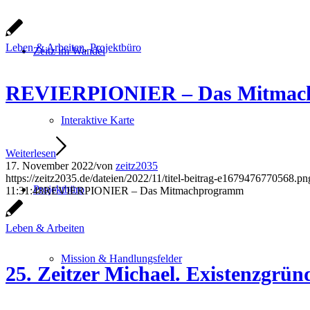
Leben & Arbeiten
,
Projektbüro
Zeitz im Wandel
REVIERPIONIER – Das Mitmac
Interaktive Karte
Weiterlesen
17. November 2022
/
von
zeitz2035
https://zeitz2035.de/dateien/2022/11/titel-beitrag-e1679476770568.pn
Projektbüro
11:31:48
REVIERPIONIER – Das Mitmachprogramm
Leben & Arbeiten
Mission & Handlungsfelder
25. Zeitzer Michael. Existenzgrün