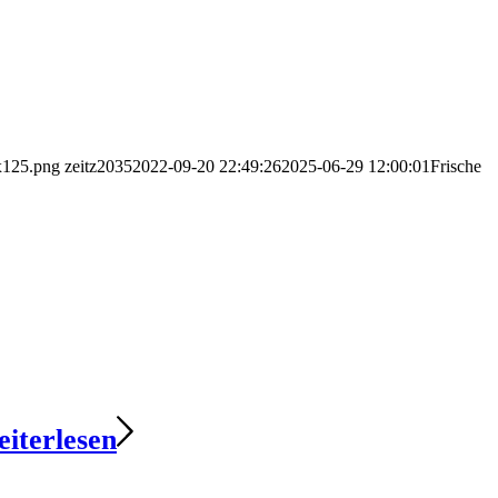
0x125.png
zeitz2035
2022-09-20 22:49:26
2025-06-29 12:00:01
Frische
iterlesen