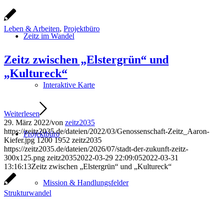
Leben & Arbeiten
,
Projektbüro
Zeitz im Wandel
Zeitz zwischen „Elstergrün“ und
„Kultureck“
Interaktive Karte
Weiterlesen
29. März 2022
/
von
zeitz2035
https://zeitz2035.de/dateien/2022/03/Genossenschaft-Zeitz_Aaron-
Projektbüro
Kiefer.jpg
1200
1952
zeitz2035
https://zeitz2035.de/dateien/2026/07/stadt-der-zukunft-zeitz-
300x125.png
zeitz2035
2022-03-29 22:09:05
2022-03-31
13:16:13
Zeitz zwischen „Elstergrün“ und „Kultureck“
Mission & Handlungsfelder
Strukturwandel