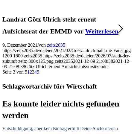
Landrat Götz Ulrich steht erneut
Aufsichtsrat der EMMD vor
Weiterlesen
9. Dezember 2021
/
von
zeitz2035
https://zeitz2035.de/dateien/2021/02/Goetz-ulrich-ballt-die-Faust.jpg
1200
1800
zeitz2035
https://zeitz2035.de/dateien/2026/07/stadt-der-
zukunft-zeitz-300x125.png
zeitz2035
2021-12-09 21:08:38
2021-12-
09 21:08:38
Götz Ulrich erneut Aufsichtsratsvorsitzender
Seite 3 von 5
1
2
3
4
5
Schlagwortarchiv für:
Wirtschaft
Es konnte leider nichts gefunden
werden
Entschuldigung, aber kein Eintrag erfüllt Deine Suchkriterien