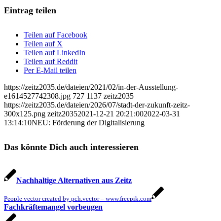
Eintrag teilen
Teilen auf Facebook
Teilen auf X
Teilen auf LinkedIn
Teilen auf Reddit
Per E-Mail teilen
https://zeitz2035.de/dateien/2021/02/in-der-Ausstellung-
e1614527742308.jpg
727
1137
zeitz2035
https://zeitz2035.de/dateien/2026/07/stadt-der-zukunft-zeitz-
300x125.png
zeitz2035
2021-12-21 20:21:00
2022-03-31
13:14:10
NEU: Förderung der Digitalisierung
Das könnte Dich auch interessieren
Nachhaltige Alternativen aus Zeitz
People vector created by pch.vector – www.freepik.com
Fachkräftemangel vorbeugen