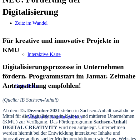
Digitalisierung
Zeitz im Wandel
Für kreative und innovative Projekte in
KMU
Interaktive Karte
Digitalisierungsprozesse in Unternehmen
fördern. Programmstart im Januar. Zeitnahe
Antragstellung empfohlen!
Projektbüro
(Quelle: IB Sachsen-Anhalt)
Ab dem
15. Dezember 2021
stehen in Sachsen-Anhalt zusätzliche
Mittel für die Digitalisierung in kleinen und mittleren Unternehmen
Mission & Handlungsfelder
(KMU) zur Verfügung. Das Förderprogramm
Sachsen-Anhalt
DIGITAL CREATIVITY
wird neu aufgelegt. Unternehmen
werden hiermit bei der Entwicklung interaktiver Inhalte und
innovativer audiovisueller Medienproduktionen wie Apps, Websites