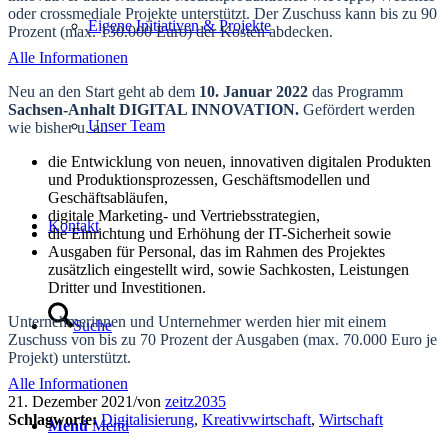
oder crossmediale Projekte unterstützt. Der Zuschuss kann bis zu 90
Eigene Initiativen & Projekte
Prozent (max. 130.000 Euro) der Kosten abdecken.
Alle Informationen
Neu an den Start geht ab dem
10. Januar 2022
das Programm
Sachsen-Anhalt DIGITAL INNOVATION.
Gefördert werden
Unser Team
wie bisher u. a.:
die Entwicklung von neuen, innovativen digitalen Produkten
und Produktionsprozessen, Geschäftsmodellen und
Geschäftsabläufen,
digitale Marketing- und Vertriebsstrategien,
Kontakt
die Einrichtung und Erhöhung der IT-Sicherheit sowie
Ausgaben für Personal, das im Rahmen des Projektes
zusätzlich eingestellt wird, sowie Sachkosten, Leistungen
Dritter und Investitionen.
Unternehmerinnen und Unternehmer werden hier mit einem
Suche
Zuschuss von bis zu 70 Prozent der Ausgaben (max. 70.000 Euro je
Projekt) unterstützt.
Alle Informationen
21. Dezember 2021
/
von
zeitz2035
Schlagworte:
Digitalisierung
,
Kreativwirtschaft
,
Wirtschaft
Menü
Menü