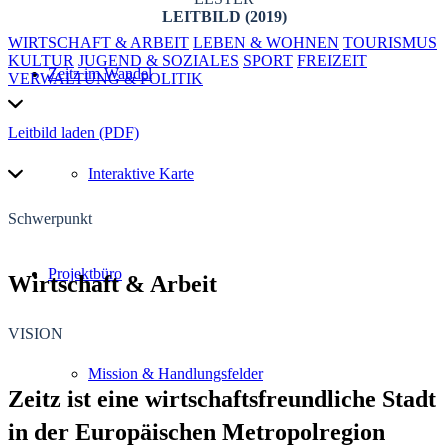
LEITBILD (2019)
WIRTSCHAFT & ARBEIT
LEBEN & WOHNEN
TOURISMUS
KULTUR
JUGEND & SOZIALES
SPORT
FREIZEIT
Zeitz im Wandel
VERWALTUNG & POLITIK
Leitbild laden (PDF)
Interaktive Karte
Schwerpunkt
Projektbüro
Wirtschaft
&
Arbeit
VISION
Mission & Handlungsfelder
Zeitz ist eine wirtschaftsfreundliche Stadt
in der Europäischen Metropolregion