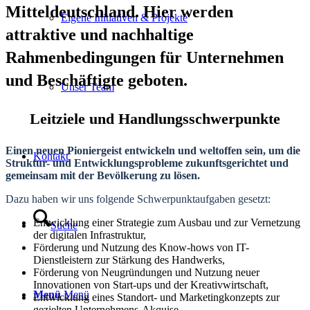
Mitteldeutschland. Hier werden
Eigene Initiativen & Projekte
attraktive und nachhaltige
Rahmenbedingungen für Unternehmen
und Beschäftigte geboten.
Unser Team
Leitziele und Handlungsschwerpunkte
Einen neuen Pioniergeist entwickeln und weltoffen sein, um die
Kontakt
Struktur- und Entwicklungsprobleme zukunftsgerichtet und
gemeinsam mit der Bevölkerung zu lösen.
Dazu haben wir uns folgende Schwerpunktaufgaben gesetzt:
Entwicklung einer Strategie zum Ausbau und zur Vernetzung
Suche
der digitalen Infrastruktur,
Förderung und Nutzung des Know-hows von IT-
Dienstleistern zur Stärkung des Handwerks,
Förderung von Neugründungen und Nutzung neuer
Innovationen von Start-ups und der Kreativwirtschaft,
Menü
Menü
Entwicklung eines Standort- und Marketingkonzepts zur
gezielten Unternehmens-Akquise.