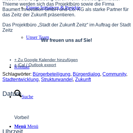
Thieme werden sich das Projektbüro sowie die Firma
Eigene Initiativen & Projekte
Baumert Innovation GmbH und Co. KG als starke Partner für
das Zeitz der Zukunft präsentieren.
Das Projektbüro „Stadt der Zukunft Zeitz“ im Auftrag der Stadt
Zeitz
Unser Team
Wir freuen uns auf Sie!
+ Zu Google Kalender hinzufügen
+ iCal / Outlook export
Kontakt
Schlagwörter:
Bürgerbeteiligung
,
Bürgerdialog
,
Community
,
Stadtentwicklung
,
Strukturwandel
,
Zukunft
Datum
Suche
27 Juni 2022
Vorbei!
Menü
Menü
Uhrzeit