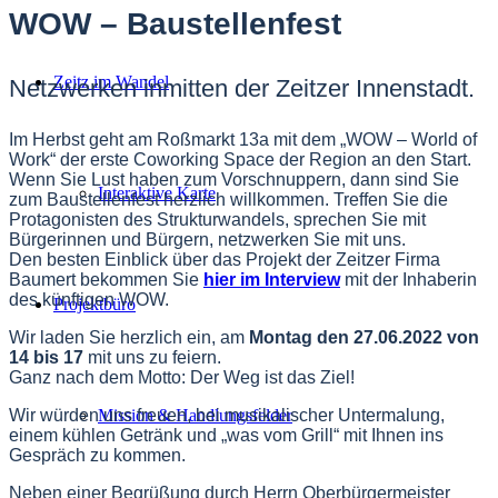
WOW – Baustellenfest
Zeitz im Wandel
Netzwerken inmitten der Zeitzer Innenstadt.
Im Herbst geht am Roßmarkt 13a mit dem „WOW – World of
Work“ der erste Coworking Space der Region an den Start.
Wenn Sie Lust haben zum Vorschnuppern, dann sind Sie
Interaktive Karte
zum Baustellenfest herzlich willkommen. Treffen Sie die
Protagonisten des Strukturwandels, sprechen Sie mit
Bürgerinnen und Bürgern, netzwerken Sie mit uns.
Den besten Einblick über das Projekt der Zeitzer Firma
Baumert bekommen Sie
hier im Interview
mit der Inhaberin
des künftigen WOW.
Projektbüro
Wir laden Sie herzlich ein, am
Montag den 27.06.2022 von
14 bis 17
mit uns zu feiern.
Ganz nach dem Motto: Der Weg ist das Ziel!
Wir würden uns freuen, bei musikalischer Untermalung,
Mission & Handlungsfelder
einem kühlen Getränk und „was vom Grill“ mit Ihnen ins
Gespräch zu kommen.
Neben einer Begrüßung durch Herrn Oberbürgermeister