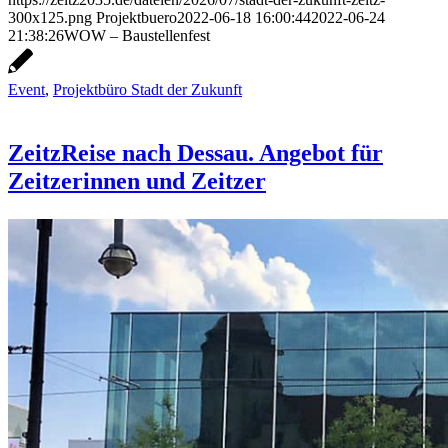
300x125.png
Projektbuero
2022-06-18 16:00:44
2022-06-24
21:38:26
WOW – Baustellenfest
Event
,
Projektbüro Stadt der Zukunft
ZeitzReise nach Dessau. Angebot für
Zeitzerinnen und Zeitzer