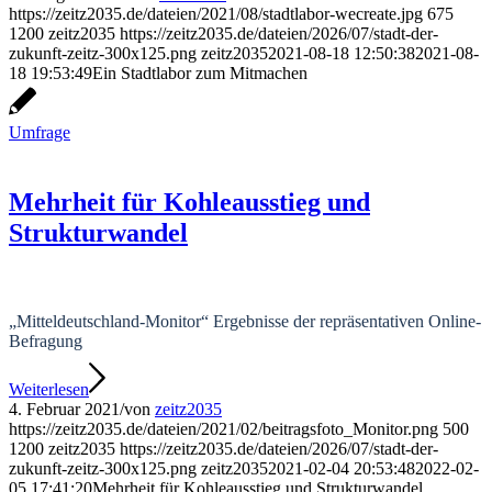
https://zeitz2035.de/dateien/2021/08/stadtlabor-wecreate.jpg
675
1200
zeitz2035
https://zeitz2035.de/dateien/2026/07/stadt-der-
zukunft-zeitz-300x125.png
zeitz2035
2021-08-18 12:50:38
2021-08-
18 19:53:49
Ein Stadtlabor zum Mitmachen
Umfrage
Mehrheit für Kohleausstieg und
Strukturwandel
„Mitteldeutschland-Monitor“ Ergebnisse der repräsentativen Online-
Befragung
Weiterlesen
4. Februar 2021
/
von
zeitz2035
https://zeitz2035.de/dateien/2021/02/beitragsfoto_Monitor.png
500
1200
zeitz2035
https://zeitz2035.de/dateien/2026/07/stadt-der-
zukunft-zeitz-300x125.png
zeitz2035
2021-02-04 20:53:48
2022-02-
05 17:41:20
Mehrheit für Kohleausstieg und Strukturwandel