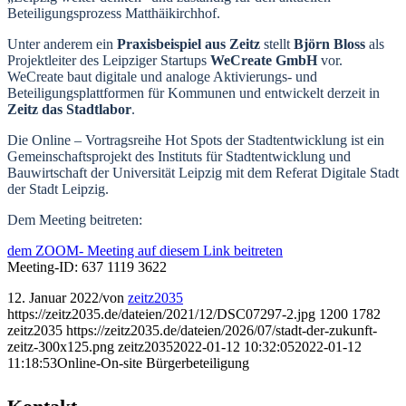
Beteiligungsprozess Matthäikirchhof.
Unter anderem ein
Praxisbeispiel aus Zeitz
stellt
Björn Bloss
als
Projektleiter des Leipziger Startups
WeCreate GmbH
vor.
WeCreate baut digitale und analoge Aktivierungs- und
Beteiligungsplattformen für Kommunen und entwickelt derzeit in
Zeitz das Stadtlabor
.
Die Online – Vortragsreihe Hot Spots der Stadtentwicklung ist ein
Gemeinschaftsprojekt des Instituts für Stadtentwicklung und
Bauwirtschaft der Universität Leipzig mit dem Referat Digitale Stadt
der Stadt Leipzig.
Dem Meeting beitreten:
dem ZOOM- Meeting auf diesem Link beitreten
Meeting-ID: 637 1119 3622
12. Januar 2022
/
von
zeitz2035
https://zeitz2035.de/dateien/2021/12/DSC07297-2.jpg
1200
1782
zeitz2035
https://zeitz2035.de/dateien/2026/07/stadt-der-zukunft-
zeitz-300x125.png
zeitz2035
2022-01-12 10:32:05
2022-01-12
11:18:53
Online-On-site Bürgerbeteiligung