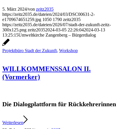
5. März 2024
/
von
zeitz2035
https://zeitz2035.de/dateien/2024/03/DSC00631-2-
e1709674651259.jpg
1050
1790
zeitz2035
https://zeitz2035.de/dateien/2026/07/stadt-der-zukunft-zeitz-
300x125.png
zeitz2035
2024-03-05 22:26:04
2024-03-13
13:25:15
Umweltkirche Zangenberg – Bürgerdialog
Projektbüro Stadt der Zukunft
,
Workshop
WILLKOMMENSSALON II.
(Vormerker)
Die Dialogplattform für Rückkehrerinnen
Weiterlesen