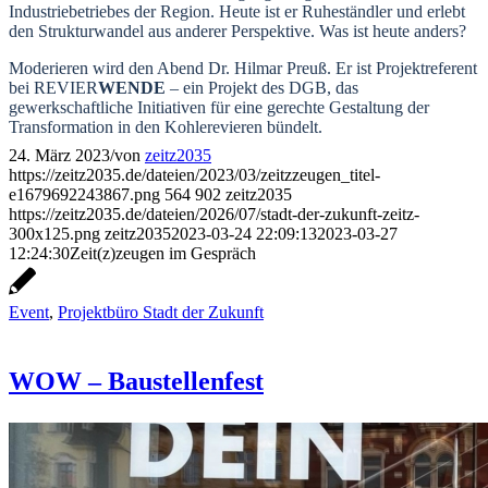
Industriebetriebes der Region. Heute ist er Ruheständler und erlebt
den Strukturwandel aus anderer Perspektive. Was ist heute anders?
Moderieren wird den Abend Dr. Hilmar Preuß. Er ist Projektreferent
bei REVIER
WENDE
– ein Projekt des DGB, das
gewerkschaftliche Initiativen für eine gerechte Gestaltung der
Transformation in den Kohlerevieren bündelt.
24. März 2023
/
von
zeitz2035
https://zeitz2035.de/dateien/2023/03/zeitzzeugen_titel-
e1679692243867.png
564
902
zeitz2035
https://zeitz2035.de/dateien/2026/07/stadt-der-zukunft-zeitz-
300x125.png
zeitz2035
2023-03-24 22:09:13
2023-03-27
12:24:30
Zeit(z)zeugen im Gespräch
Event
,
Projektbüro Stadt der Zukunft
WOW – Baustellenfest