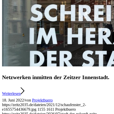
Netzwerken inmitten der Zeitzer Innenstadt.
Weiterlesen
18. Juni 2022
/
von
Projektbuero
https://zeitz2035.de/dateien/2021/12/schaufenster_2-
e1655754436679.jpg
1155
1611
Projektbuero
https://zeitz2035.de/dateien/2026/07/stadt-der-zukunft-zeitz-