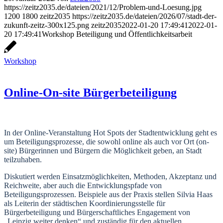
https://zeitz2035.de/dateien/2021/12/Problem-und-Loesung.jpg
1200
1800
zeitz2035
https://zeitz2035.de/dateien/2026/07/stadt-der-
zukunft-zeitz-300x125.png
zeitz2035
2022-01-20 17:49:41
2022-01-
20 17:49:41
Workshop Beteiligung und Öffentlichkeitsarbeit
Workshop
Online-On-site Bürgerbeteiligung
In der Online-Veranstaltung Hot Spots der Stadtentwicklung geht es
um Beteiligungsprozesse, die sowohl online als auch vor Ort (on-
site) Bürgerinnen und Bürgern die Möglichkeit geben, an Stadt
teilzuhaben.
Diskutiert werden Einsatzmöglichkeiten, Methoden, Akzeptanz und
Reichweite, aber auch die Entwicklungspfade von
Beteiligungsprozessen. Beispiele aus der Praxis stellen Silvia Haas
als Leiterin der städtischen Koordinierungsstelle für
Bürgerbeteiligung und Bürgerschaftliches Engagement von
„Leipzig weiter denken“ und zuständig für den aktuellen