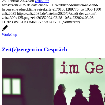
28. Februar 2024
/
von
zeitz2035
https://zeitz2035.de/dateien/2023/11/weibliche-touristen-an-hand-
haben-eine-glueckliche-reisekarte-e1701081289775.jpg
1050
1800
zeitz2035
https://zeitz2035.de/dateien/2026/07/stadt-der-zukunft-
zeitz-300x125.png
zeitz2035
2024-02-28 10:54:23
2024-03-06
11:30:33
WILLKOMMENSSALON II. (Vormerker)
Workshop
Zeit(z)zeugen im Gespräch