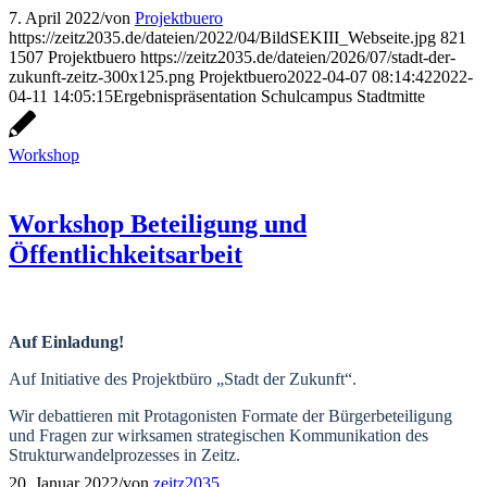
7. April 2022
/
von
Projektbuero
https://zeitz2035.de/dateien/2022/04/BildSEKIII_Webseite.jpg
821
1507
Projektbuero
https://zeitz2035.de/dateien/2026/07/stadt-der-
zukunft-zeitz-300x125.png
Projektbuero
2022-04-07 08:14:42
2022-
04-11 14:05:15
Ergebnispräsentation Schulcampus Stadtmitte
Workshop
Workshop Beteiligung und
Öffentlichkeitsarbeit
Auf Einladung!
Auf Initiative des Projektbüro „Stadt der Zukunft“.
Wir debattieren mit Protagonisten Formate der Bürgerbeteiligung
und Fragen zur wirksamen strategischen Kommunikation des
Strukturwandelprozesses in Zeitz.
20. Januar 2022
/
von
zeitz2035