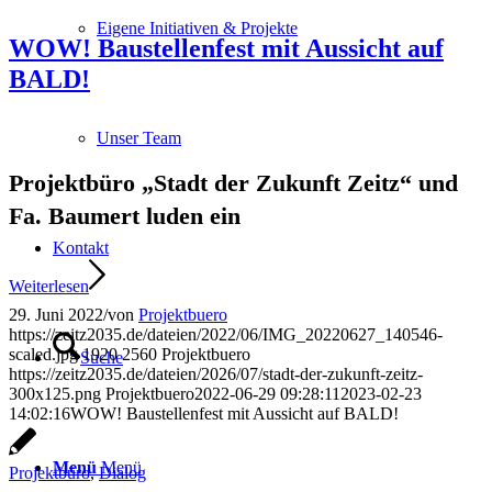
Eigene Initiativen & Projekte
WOW! Baustellenfest mit Aussicht auf
BALD!
Unser Team
Projektbüro „Stadt der Zukunft Zeitz“ und
Fa. Baumert luden ein
Kontakt
Weiterlesen
29. Juni 2022
/
von
Projektbuero
https://zeitz2035.de/dateien/2022/06/IMG_20220627_140546-
scaled.jpg
1920
2560
Projektbuero
Suche
https://zeitz2035.de/dateien/2026/07/stadt-der-zukunft-zeitz-
300x125.png
Projektbuero
2022-06-29 09:28:11
2023-02-23
14:02:16
WOW! Baustellenfest mit Aussicht auf BALD!
Menü
Menü
Projektbüro
,
Dialog