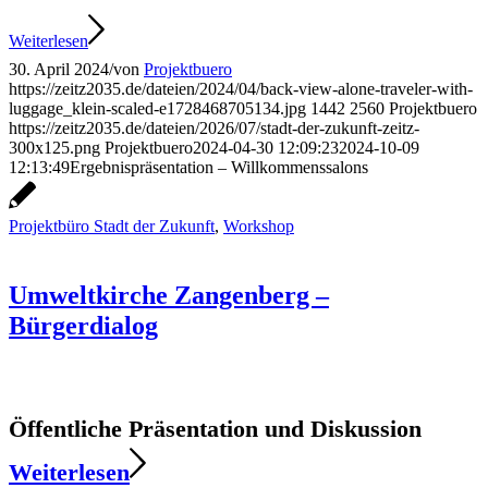
Weiterlesen
30. April 2024
/
von
Projektbuero
https://zeitz2035.de/dateien/2024/04/back-view-alone-traveler-with-
luggage_klein-scaled-e1728468705134.jpg
1442
2560
Projektbuero
https://zeitz2035.de/dateien/2026/07/stadt-der-zukunft-zeitz-
300x125.png
Projektbuero
2024-04-30 12:09:23
2024-10-09
12:13:49
Ergebnispräsentation – Willkommenssalons
Projektbüro Stadt der Zukunft
,
Workshop
Umweltkirche Zangenberg –
Bürgerdialog
Öffentliche Präsentation und Diskussion
Weiterlesen