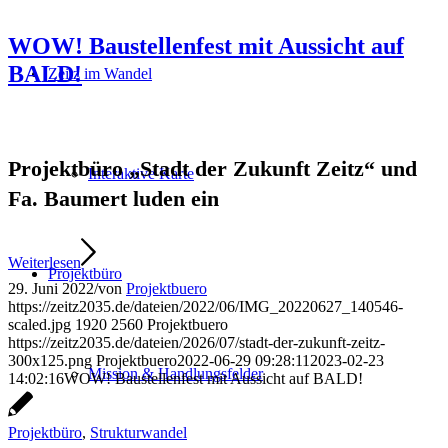
WOW! Baustellenfest mit Aussicht auf
BALD!
Zeitz im Wandel
Projektbüro „Stadt der Zukunft Zeitz“ und
Interaktive Karte
Fa. Baumert luden ein
Weiterlesen
Projektbüro
29. Juni 2022
/
von
Projektbuero
https://zeitz2035.de/dateien/2022/06/IMG_20220627_140546-
scaled.jpg
1920
2560
Projektbuero
https://zeitz2035.de/dateien/2026/07/stadt-der-zukunft-zeitz-
300x125.png
Projektbuero
2022-06-29 09:28:11
2023-02-23
Mission & Handlungsfelder
14:02:16
WOW! Baustellenfest mit Aussicht auf BALD!
Projektbüro
,
Strukturwandel