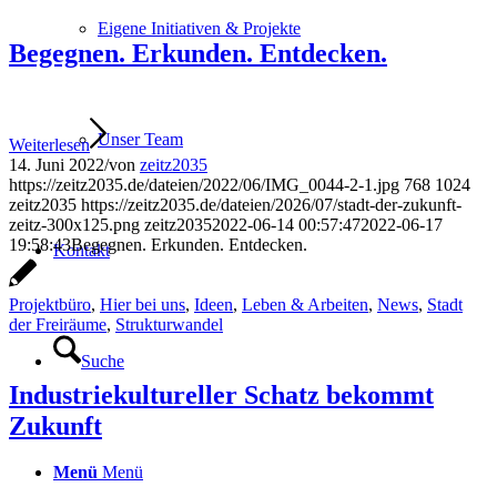
Eigene Initiativen & Projekte
Begegnen. Erkunden. Entdecken.
Unser Team
Weiterlesen
14. Juni 2022
/
von
zeitz2035
https://zeitz2035.de/dateien/2022/06/IMG_0044-2-1.jpg
768
1024
zeitz2035
https://zeitz2035.de/dateien/2026/07/stadt-der-zukunft-
zeitz-300x125.png
zeitz2035
2022-06-14 00:57:47
2022-06-17
19:58:43
Begegnen. Erkunden. Entdecken.
Kontakt
Projektbüro
,
Hier bei uns
,
Ideen
,
Leben & Arbeiten
,
News
,
Stadt
der Freiräume
,
Strukturwandel
Suche
Industriekultureller Schatz bekommt
Zukunft
Menü
Menü