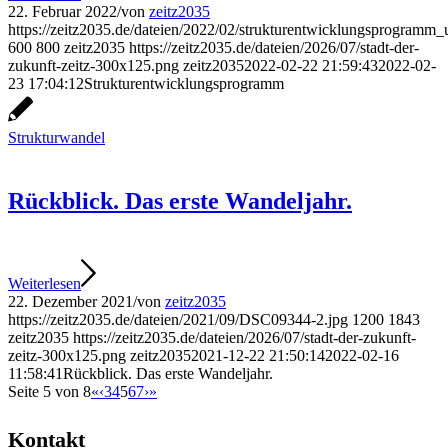
22. Februar 2022
/
von
zeitz2035
https://zeitz2035.de/dateien/2022/02/strukturentwicklungsprogramm_
600
800
zeitz2035
https://zeitz2035.de/dateien/2026/07/stadt-der-
zukunft-zeitz-300x125.png
zeitz2035
2022-02-22 21:59:43
2022-02-
23 17:04:12
Strukturentwicklungsprogramm
Strukturwandel
Rückblick. Das erste Wandeljahr.
Weiterlesen
22. Dezember 2021
/
von
zeitz2035
https://zeitz2035.de/dateien/2021/09/DSC09344-2.jpg
1200
1843
zeitz2035
https://zeitz2035.de/dateien/2026/07/stadt-der-zukunft-
zeitz-300x125.png
zeitz2035
2021-12-22 21:50:14
2022-02-16
11:58:41
Rückblick. Das erste Wandeljahr.
Seite 5 von 8
«
‹
3
4
5
6
7
›
»
Kontakt