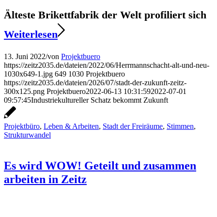
Älteste Brikettfabrik der Welt profiliert sich
Weiterlesen
13. Juni 2022
/
von
Projektbuero
https://zeitz2035.de/dateien/2022/06/Herrmannschacht-alt-und-neu-
1030x649-1.jpg
649
1030
Projektbuero
https://zeitz2035.de/dateien/2026/07/stadt-der-zukunft-zeitz-
300x125.png
Projektbuero
2022-06-13 10:31:59
2022-07-01
09:57:45
Industriekultureller Schatz bekommt Zukunft
Projektbüro
,
Leben & Arbeiten
,
Stadt der Freiräume
,
Stimmen
,
Strukturwandel
Es wird WOW! Geteilt und zusammen
arbeiten in Zeitz