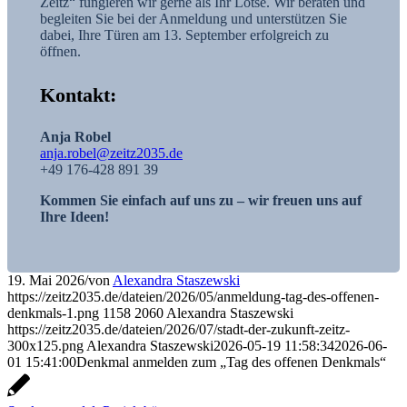
Zeitz“ fungieren wir gerne als Ihr Lotse. Wir beraten und
begleiten Sie bei der Anmeldung und unterstützen Sie
dabei, Ihre Türen am 13. September erfolgreich zu
öffnen.
Kontakt:
Anja Robel
anja.robel@zeitz2035.de
+49 176-428 891 39
Kommen Sie einfach auf uns zu – wir freuen uns auf
Ihre Ideen!
19. Mai 2026
/
von
Alexandra Staszewski
https://zeitz2035.de/dateien/2026/05/anmeldung-tag-des-offenen-
denkmals-1.png
1158
2060
Alexandra Staszewski
https://zeitz2035.de/dateien/2026/07/stadt-der-zukunft-zeitz-
300x125.png
Alexandra Staszewski
2026-05-19 11:58:34
2026-06-
01 15:41:00
Denkmal anmelden zum „Tag des offenen Denkmals“