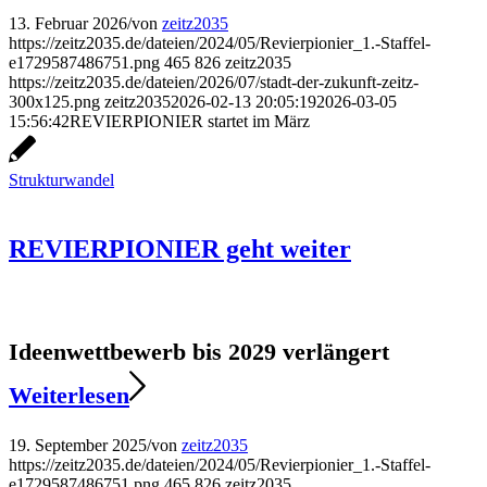
13. Februar 2026
/
von
zeitz2035
https://zeitz2035.de/dateien/2024/05/Revierpionier_1.-Staffel-
e1729587486751.png
465
826
zeitz2035
https://zeitz2035.de/dateien/2026/07/stadt-der-zukunft-zeitz-
300x125.png
zeitz2035
2026-02-13 20:05:19
2026-03-05
15:56:42
REVIERPIONIER startet im März
Strukturwandel
REVIERPIONIER geht weiter
Ideenwettbewerb bis 2029 verlängert
Weiterlesen
19. September 2025
/
von
zeitz2035
https://zeitz2035.de/dateien/2024/05/Revierpionier_1.-Staffel-
e1729587486751.png
465
826
zeitz2035