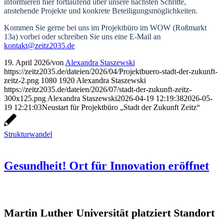
informieren hier fortlaufend über unsere nächsten Schritte,
anstehende Projekte und konkrete Beteiligungsmöglichkeiten.
Kommen Sie gerne bei uns im Projektbüro im WOW (Roßmarkt
13a) vorbei oder schreiben Sie uns eine E-Mail an
kontakt@zeitz2035.de
19. April 2026
/
von
Alexandra Staszewski
https://zeitz2035.de/dateien/2026/04/Projektbuero-stadt-der-zukunft-
zeitz-2.png
1080
1920
Alexandra Staszewski
https://zeitz2035.de/dateien/2026/07/stadt-der-zukunft-zeitz-
300x125.png
Alexandra Staszewski
2026-04-19 12:19:38
2026-05-
19 12:21:03
Neustart für Projektbüro „Stadt der Zukunft Zeitz“
Strukturwandel
Gesundheit! Ort für Innovation eröffnet
Martin Luther Universität platziert Standort