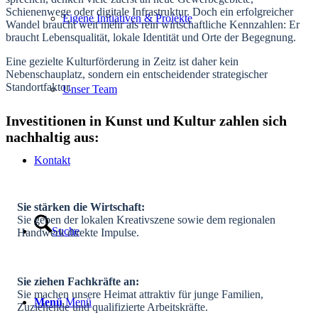
Schienenwege oder digitale Infrastruktur. Doch ein erfolgreicher
Eigene Initiativen & Projekte
Wandel braucht weit mehr als rein wirtschaftliche Kennzahlen: Er
braucht Lebensqualität, lokale Identität und Orte der Begegnung.
Eine gezielte Kulturförderung in Zeitz ist daher kein
Nebenschauplatz, sondern ein entscheidender strategischer
Standortfaktor.
Unser Team
Investitionen in Kunst und Kultur zahlen sich
nachhaltig aus:
Kontakt
Sie stärken die Wirtschaft:
Sie geben der lokalen Kreativszene sowie dem regionalen
Suche
Handwerk direkte Impulse.
Sie ziehen Fachkräfte an:
Sie machen unsere Heimat attraktiv für junge Familien,
Menü
Menü
Zuziehende und qualifizierte Arbeitskräfte.