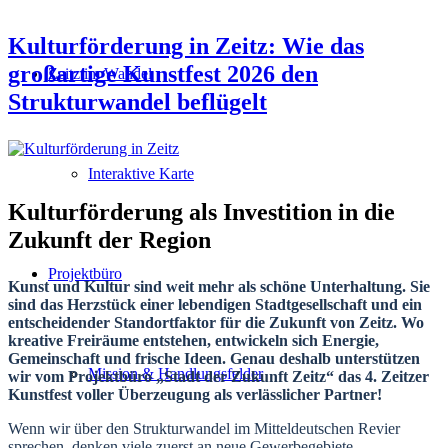
Kulturförderung in Zeitz: Wie das
großartige Kunstfest 2026 den
Zeitz im Wandel
Strukturwandel beflügelt
Interaktive Karte
Kulturförderung als Investition in die
Zukunft der Region
Projektbüro
Kunst und Kultur sind weit mehr als schöne Unterhaltung. Sie
sind das Herzstück einer lebendigen Stadtgesellschaft und ein
entscheidender Standortfaktor für die Zukunft von Zeitz. Wo
kreative Freiräume entstehen, entwickeln sich Energie,
Gemeinschaft und frische Ideen. Genau deshalb unterstützen
Mission & Handlungsfelder
wir vom Projektbüro „Stadt der Zukunft Zeitz“ das 4. Zeitzer
Kunstfest voller Überzeugung als verlässlicher Partner!
Wenn wir über den Strukturwandel im Mitteldeutschen Revier
sprechen, denken viele zuerst an neue Gewerbegebiete,