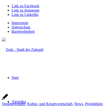
Link zu Facebook
Link zu Instagram
Link zu LinkedIn
Impressum
Datenschutz
Barrierefreiheit
Start
Aktuelles
Strukturwandel
,
Kultur- und Kreativwirtschaft
,
News
,
Projektbüro