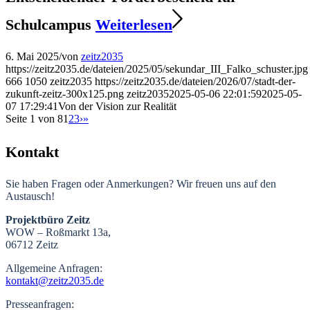
Schulcampus
Weiterlesen
6. Mai 2025
/
von
zeitz2035
https://zeitz2035.de/dateien/2025/05/sekundar_III_Falko_schuster.jpg
666
1050
zeitz2035
https://zeitz2035.de/dateien/2026/07/stadt-der-
zukunft-zeitz-300x125.png
zeitz2035
2025-05-06 22:01:59
2025-05-
07 17:29:41
Von der Vision zur Realität
Seite 1 von 8
1
2
3
›
»
Kontakt
Sie haben Fragen oder Anmerkungen? Wir freuen uns auf den
Austausch!
Projektbüro Zeitz
WOW – Roßmarkt 13a,
06712 Zeitz
Allgemeine Anfragen:
kontakt@zeitz2035.de
Presseanfragen: