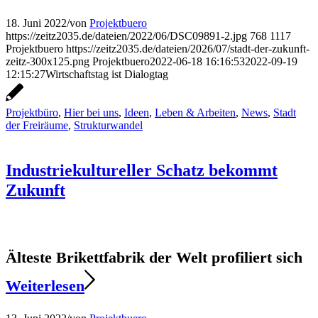
18. Juni 2022
/
von
Projektbuero
https://zeitz2035.de/dateien/2022/06/DSC09891-2.jpg
768
1117
Projektbuero
https://zeitz2035.de/dateien/2026/07/stadt-der-zukunft-
zeitz-300x125.png
Projektbuero
2022-06-18 16:16:53
2022-09-19
12:15:27
Wirtschaftstag ist Dialogtag
Projektbüro
,
Hier bei uns
,
Ideen
,
Leben & Arbeiten
,
News
,
Stadt
der Freiräume
,
Strukturwandel
Industriekultureller Schatz bekommt
Zukunft
Älteste Brikettfabrik der Welt profiliert sich
Weiterlesen