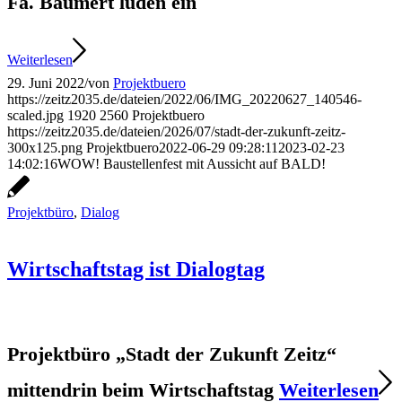
Fa. Baumert luden ein
Weiterlesen
29. Juni 2022
/
von
Projektbuero
https://zeitz2035.de/dateien/2022/06/IMG_20220627_140546-
scaled.jpg
1920
2560
Projektbuero
https://zeitz2035.de/dateien/2026/07/stadt-der-zukunft-zeitz-
300x125.png
Projektbuero
2022-06-29 09:28:11
2023-02-23
14:02:16
WOW! Baustellenfest mit Aussicht auf BALD!
Projektbüro
,
Dialog
Wirtschaftstag ist Dialogtag
Projektbüro „Stadt der Zukunft Zeitz“
mittendrin beim Wirtschaftstag
Weiterlesen