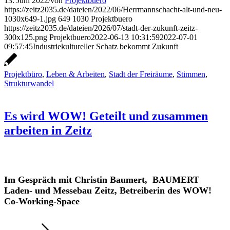
13. Juni 2022
/
von
Projektbuero
https://zeitz2035.de/dateien/2022/06/Herrmannschacht-alt-und-neu-
1030x649-1.jpg
649
1030
Projektbuero
https://zeitz2035.de/dateien/2026/07/stadt-der-zukunft-zeitz-
300x125.png
Projektbuero
2022-06-13 10:31:59
2022-07-01
09:57:45
Industriekultureller Schatz bekommt Zukunft
Projektbüro
,
Leben & Arbeiten
,
Stadt der Freiräume
,
Stimmen
,
Strukturwandel
Es wird WOW! Geteilt und zusammen
arbeiten in Zeitz
Im Gespräch mit Christin Baumert, BAUMERT
Laden- und Messebau Zeitz, Betreiberin des WOW!
Co-Working-Space