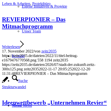
Leben & Arbeiten
,
Projektbüro
Eigene Initiativen & Projekte
REVIERPIONIER – Das
Mitmachprogramm
Unser Team
Weiterlesen
17. November 2022
/
von
zeitz2035
https://zeitz2035.de/dateien/2022/11/titel-beitrag-
Kontakt
e1679476770568.png
558
1194
zeitz2035
https://zeitz2035.de/dateien/2026/07/stadt-der-zukunft-zeitz-
300x125.png
zeitz2035
2022-11-17 20:05:25
2022-12-20
11:31:48
REVIERPIONIER – Das Mitmachprogramm
Suche
Strukturwandel
Ideenwettbewerb „Unternehmen Revier“
Menü
Menü