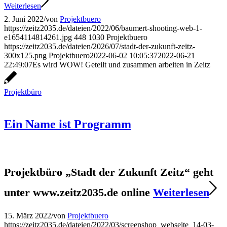
Weiterlesen
2. Juni 2022
/
von
Projektbuero
https://zeitz2035.de/dateien/2022/06/baumert-shooting-web-1-
e1654114814261.jpg
448
1030
Projektbuero
https://zeitz2035.de/dateien/2026/07/stadt-der-zukunft-zeitz-
300x125.png
Projektbuero
2022-06-02 10:05:37
2022-06-21
22:49:07
Es wird WOW! Geteilt und zusammen arbeiten in Zeitz
Projektbüro
Ein Name ist Programm
Projektbüro „Stadt der Zukunft Zeitz“ geht
unter www.zeitz2035.de online
Weiterlesen
15. März 2022
/
von
Projektbuero
https://zeitz2035.de/dateien/2022/03/screenshop_webseite_14-03-