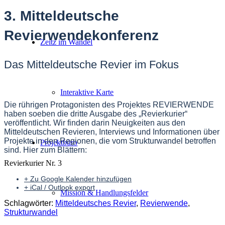
3. Mitteldeutsche
Revierwendekonferenz
Zeitz im Wandel
Das Mitteldeutsche Revier im Fokus
Interaktive Karte
Die rührigen Protagonisten des Projektes REVIERWENDE
haben soeben die dritte Ausgabe des „Revierkurier“
veröffentlicht. Wir finden darin Neuigkeiten aus den
Mitteldeutschen Revieren, Interviews und Informationen über
Projekte in den Regionen, die vom Strukturwandel betroffen
Projektbüro
sind. Hier zum Blättern:
Revierkurier Nr. 3
+ Zu Google Kalender hinzufügen
+ iCal / Outlook export
Mission & Handlungsfelder
Schlagwörter:
Mitteldeutsches Revier
,
Revierwende
,
Strukturwandel