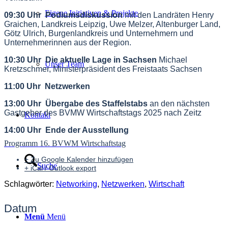
Eigene Initiativen & Projekte
09:30 Uhr Podiumsdiskussion
mit den Landräten Henry
Graichen, Landkreis Leipzig, Uwe Melzer, Altenburger Land,
Götz Ulrich, Burgenlandkreis und Unternehmern und
Unternehmerinnen aus der Region.
10:30 Uhr Die aktuelle Lage in Sachsen
Michael
Unser Team
Kretzschmer, Ministerpräsident des Freistaats Sachsen
11:00 Uhr Netzwerken
13:00 Uhr Übergabe des Staffelstabs
an den nächsten
Gastgeber des BVMW Wirtschaftstags 2025 nach Zeitz
Kontakt
14:00 Uhr Ende der Ausstellung
Programm 16. BVWM Wirtschaftstag
+ Zu Google Kalender hinzufügen
Suche
+ iCal / Outlook export
Schlagwörter:
Networking
,
Netzwerken
,
Wirtschaft
Datum
Menü
Menü