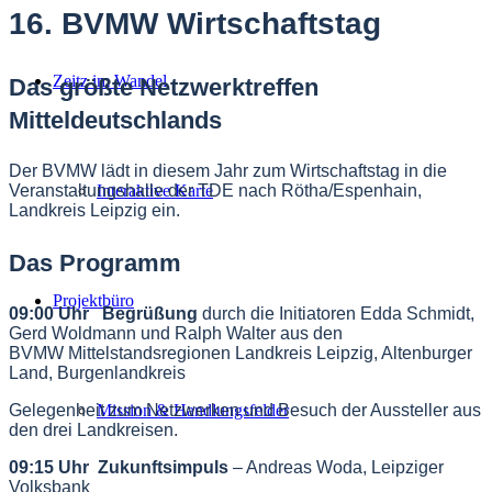
16. BVMW Wirtschaftstag
Zeitz im Wandel
Das größte Netzwerktreffen
Mitteldeutschlands
Der BVMW lädt in diesem Jahr zum Wirtschaftstag in die
Veranstaltungshalle der TDE nach Rötha/Espenhain,
Interaktive Karte
Landkreis Leipzig ein.
Das Programm
Projektbüro
09:00 Uhr Begrüßung
durch die Initiatoren Edda Schmidt,
Gerd Woldmann und Ralph Walter aus den
BVMW Mittelstandsregionen Landkreis Leipzig, Altenburger
Land, Burgenlandkreis
Gelegenheit zum Netzwerken und Besuch der Aussteller aus
Mission & Handlungsfelder
den drei Landkreisen.
09:15 Uhr Zukunftsimpuls
– Andreas Woda, Leipziger
Volksbank