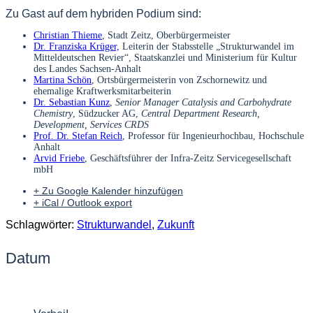
Zu Gast auf dem hybriden Podium sind:
Christian Thieme
, Stadt Zeitz, Oberbürgermeister
Dr. Franziska Krüger,
Leiterin der Stabsstelle „Strukturwandel im
Mitteldeutschen Revier“, Staatskanzlei und Ministerium für Kultur
des Landes Sachsen-Anhalt
Martina Schön
, Ortsbürgermeisterin von Zschornewitz und
ehemalige Kraftwerksmitarbeiterin
Dr. Sebastian Kunz
,
Senior Manager Catalysis and Carbohydrate
Chemistry
, Südzucker AG,
Central Department Research,
Development, Services CRDS
Prof. Dr. Stefan Reich
, Professor für Ingenieurhochbau, Hochschule
Anhalt
Arvid Friebe
, Geschäftsführer der Infra-Zeitz Servicegesellschaft
mbH
+ Zu Google Kalender hinzufügen
+ iCal / Outlook export
Schlagwörter:
Strukturwandel
,
Zukunft
Datum
23 März 2022