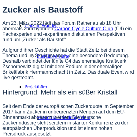
Zucker als Baustoff
Am 23. März 2022 lädt das Forum Rathenau ab 18 Uhr
Zeitz im Wandel
abermals zum hybriden
Carbon Cycle Culture Club
(C4) ein.
Fachexperten und -expertinnen diskutieren Perspektiven
rund um „Zucker als Baustoff“.
Aufgrund ihrer Geschichte hat die Stadt Zeitz bei diesem
Thema und im Strukturwandel eine besondere Bedeutung.
Interaktive Karte
Deshalb verbindet der fünfte C4 das ehemalige Kraftwerk
Zschornewitz digital mit dem Podium in der ehemaligen
Brikettfabrik Herrmannschacht in Zeitz. Das duale Event wird
live gestreamt.
Projektbüro
Hintergrund: Mehr als ein süßer Kristall
Seit dem Ende der europäischen Zuckerquote im September
2017 kann Zucker in unbegrenzten Mengen auf dem EU-
Binnenmarkt abgesetzt werden. Die deutsche
Mission & Handlungsfelder
Zuckerindustrie steht seitdem in starker Konkurrenz zu der
europäischen Überproduktion und ist einem hohen
Preisdruck ausgesetzt.