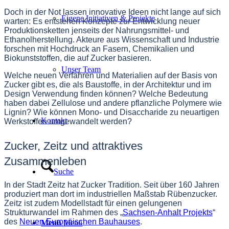
Doch in der Not lassen innovative Ideen nicht lange auf sich
Eigene Initiativen & Projekte
warten: Es entstehen Konzepte zur Entwicklung neuer
Produktionsketten jenseits der Nahrungsmittel- und
Ethanolherstellung. Akteure aus Wissenschaft und Industrie
forschen mit Hochdruck an Fasern, Chemikalien und
Biokunststoffen, die auf Zucker basieren.
Unser Team
Welche neuen Verfahren und Materialien auf der Basis von
Zucker gibt es, die als Baustoffe, in der Architektur und im
Design Verwendung finden können? Welche Bedeutung
haben dabei Zellulose und andere pflanzliche Polymere wie
Lignin? Wie können Mono- und Disaccharide zu neuartigen
Kontakt
Werkstoffen umgewandelt werden?
Zucker, Zeitz und attraktives
Zusammenleben
Suche
In der Stadt Zeitz hat Zucker Tradition. Seit über 160 Jahren
produziert man dort im industriellen Maßstab Rübenzucker.
Zeitz ist zudem Modellstadt für einen gelungenen
Strukturwandel im Rahmen des „
Sachsen-Anhalt Projekts
“
des
Neuen Europäischen Bauhauses
.
Menü
Menü