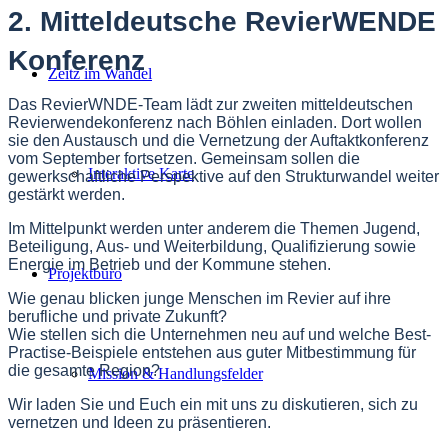
2. Mitteldeutsche RevierWENDE
Konferenz
Zeitz im Wandel
Das RevierWNDE-Team lädt zur zweiten mitteldeutschen
Revierwendekonferenz nach Böhlen einladen. Dort wollen
sie den Austausch und die Vernetzung der Auftaktkonferenz
vom September fortsetzen. Gemeinsam sollen die
Interaktive Karte
gewerkschaftliche Perspektive auf den Strukturwandel weiter
gestärkt werden.
Im Mittelpunkt werden unter anderem die Themen Jugend,
Beteiligung, Aus- und Weiterbildung, Qualifizierung sowie
Energie im Betrieb und der Kommune stehen.
Projektbüro
Wie genau blicken junge Menschen im Revier auf ihre
berufliche und private Zukunft?
Wie stellen sich die Unternehmen neu auf und welche Best-
Practise-Beispiele entstehen aus guter Mitbestimmung für
die gesamte Region?
Mission & Handlungsfelder
Wir laden Sie und Euch ein mit uns zu diskutieren, sich zu
vernetzen und Ideen zu präsentieren.