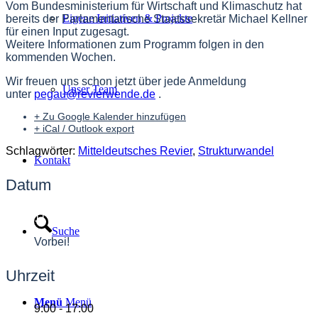
Vom Bundesministerium für Wirtschaft und Klimaschutz hat
Eigene Initiativen & Projekte
bereits der Parlamentarische Staatssekretär Michael Kellner
für einen Input zugesagt.
Weitere Informationen zum Programm folgen in den
kommenden Wochen.
Wir freuen uns schon jetzt über jede Anmeldung
Unser Team
unter
pegau@revierwende.de
.
+ Zu Google Kalender hinzufügen
+ iCal / Outlook export
Schlagwörter:
Mitteldeutsches Revier
,
Strukturwandel
Kontakt
Datum
11 Mai 2023
Suche
Vorbei!
Uhrzeit
Menü
Menü
9:00 - 17:00