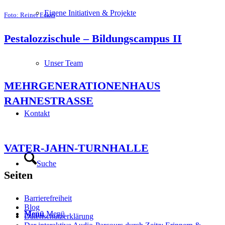
Eigene Initiativen & Projekte
Foto: Reiner Eckel
Pestalozzischule – Bildungscampus II
Unser Team
MEHRGENERATIONENHAUS
RAHNESTRASSE
Kontakt
VATER-JAHN-TURNHALLE
Suche
Seiten
Barrierefreiheit
Blog
Menü
Menü
Datenschutzerklärung