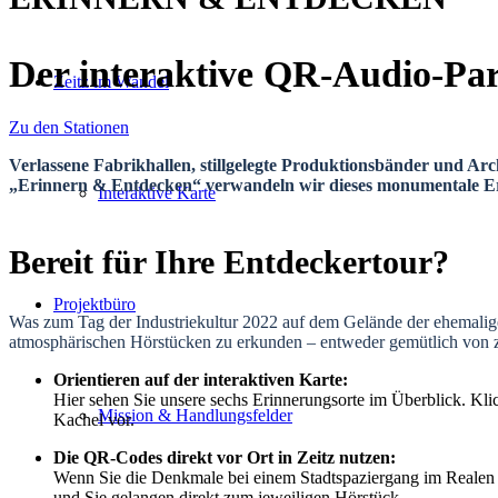
Der interaktive QR-Audio-Parc
Zeitz im Wandel
Zu den Stationen
Verlassene Fabrikhallen, stillgelegte Produktionsbänder und Arc
„Erinnern & Entdecken“ verwandeln wir dieses monumentale Er
Interaktive Karte
Bereit für Ihre Entdeckertour?
Projektbüro
Was zum Tag der Industriekultur 2022 auf dem Gelände der ehemali
atmosphärischen Hörstücken
zu erkunden – entweder gemütlich von zu 
Orientieren auf der interaktiven Karte:
Hier sehen Sie unsere sechs Erinnerungsorte im Überblick
. Kli
Mission & Handlungsfelder
Kachel vor
.
Die QR-Codes direkt vor Ort in Zeitz nutzen:
Wenn Sie die Denkmale bei einem Stadtspaziergang im Realen 
und Sie gelangen direkt zum jeweiligen Hörstück.