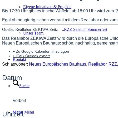
Eigene Initiativen & Projekte
Bis 17:30 Uhr gibt es frische Waffeln, ab 18:00 Uhr wird zu
Egal ob neugierig, schon vertraut mit dem Reallabor oder zum 
Quelle: Reallabor ZEKIWA Zeitz –
„RZZ Satellit“ Sommerfest
Unser Team
Das Reallabor ZEKIWA Zeitz
wird durch die Europäische Unio
Neuen Europäischen Bauhaus:
schön, nachhaltig, gemeinsam
+ Zu Google Kalender hinzufügen
+ iCal / Outlook export
Kontakt
Schlagwörter:
Neues Europäisches Bauhaus
,
Reallabor
,
RZZ
Datum
Suche
10 Juni 2026
Vorbei!
Menü
Menü
Uhrzeit