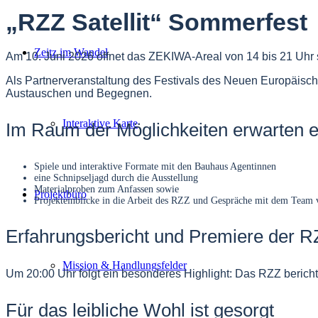
„RZZ Satellit“ Sommerfest
Zeitz im Wandel
Am 10. Juni 2026 öffnet das ZEKIWA-Areal von 14 bis 21 Uhr s
Als Partnerveranstaltung des Festivals des Neuen Europäis
Austauschen und Begegnen.
Interaktive Karte
​Im Raum der Möglichkeiten erwarten 
Spiele und interaktive Formate mit den Bauhaus Agentinnen
eine Schnipseljagd durch die Ausstellung
Materialproben zum Anfassen sowie
Projektbüro
Projekteinblicke in die Arbeit des RZZ und Gespräche mit dem Team 
Erfahrungsbericht und Premiere der 
Mission & Handlungsfelder
Um 20:00 Uhr folgt ein besonderes Highlight: Das RZZ berich
​Für das leibliche Wohl ist gesorgt