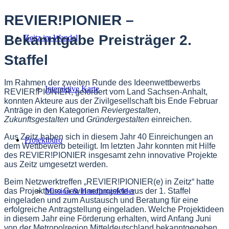
REVIER!PIONIER –
Bekanntgabe Preisträger 2.
Zeitz im Wandel
Staffel
Im Rahmen der zweiten Runde des Ideenwettbewerbs
Interaktive Karte
REVIER!PIONIER, gefördert vom Land Sachsen-Anhalt,
konnten Akteure aus der Zivilgesellschaft bis Ende Februar
Anträge in den Kategorien
Reviergestalten
,
Zukunftsgestalten
und
Gründergestalten
einreichen.
Aus Zeitz haben sich in diesem Jahr 40 Einreichungen an
Projektbüro
dem Wettbewerb beteiligt. Im letzten Jahr konnten mit Hilfe
des REVIER!PIONIER insgesamt zehn innovative Projekte
aus Zeitz umgesetzt werden.
Beim Netzwerktreffen „REVIER!PIONIER(e) in Zeitz“ hatte
das Projektbüro Gewinnerprojekte aus der 1. Staffel
Mission & Handlungsfelder
eingeladen und zum Austausch und Beratung für eine
erfolgreiche Antragstellung eingeladen. Welche Projektideen
in diesem Jahr eine Förderung erhalten, wird Anfang Juni
von der Metropolregion Mitteldeutschland bekanntgegeben.