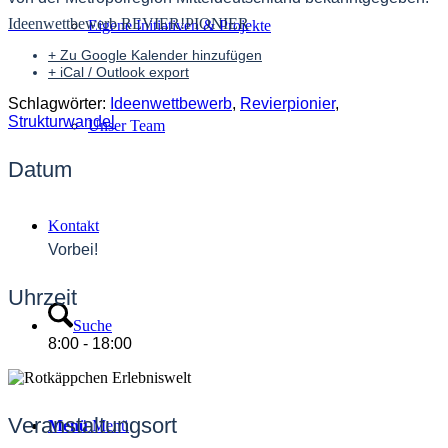
Ideenwettbewerb REVIER!PIONIER
Eigene Initiativen & Projekte
+ Zu Google Kalender hinzufügen
+ iCal / Outlook export
Schlagwörter:
Ideenwettbewerb
,
Revierpionier
,
Strukturwandel
Unser Team
Datum
03 Juni 2024
Kontakt
Vorbei!
Uhrzeit
Suche
8:00 - 18:00
Veranstaltungsort
Menü
Menü