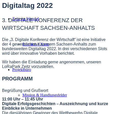
Digitaltag 2022
Zeitz im Wandel
3. DIGITALE KONFERENZ DER
WIRTSCHAFT SACHSEN-ANHALTS
Die „3. Digitale Konferenz der Wirtschaft“ ist eine Initiative
der 4 gewerblichen Kammern Sachsen-Anhalts zum
Interaktive Karte
bundesweiten Digitaltag 2022. In drei verschiedenen Slots
wird über innovative Vorhaben berichtet.
Wir haben die Einladung gerne angenommen, unseren
LoRaPark Zeitz vorzustellen.
Projektbüro
PROGRAMM
Begrüßung und Grußwort
Mission & Handlungsfelder
11:00 Uhr – 11:45 Uhr
Digitale Erfolgsgeschichten – Auszeichnung und kurze
Einblicke in Unternehmen
Die diesjährigen Gewinner des Wettbewerbs Digitale