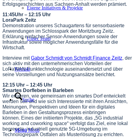
Erfolgsgeschichten aus Sachsen-Anhalt werden prämiert.
Eigene Initiativen & Projekte
11:45Uhr – 12:15 Uhr
LoraPark Zeitz
Demonstration unseres Schaugartens für sensorbasierte
Anwendungen im Schlosspark der Moritzburg Zeitz.
Erklärung einfacher Sensor-Anwendungen sowie der
Unser Team
Infrastruktur sowie möglicher Anwendungsfälle für die
Wirtschaft.
Interview mit
Gabor Schmidt von Schmidt Finance Zeitz
, der
sich aktiv mit den unternehmerischen Vorteilen der
Kontakt
LoRaWAN-Funktechnologie auseinandersetzt und über
seine Vorstellungen und Nutzungsansätze berichtet.
12:15 Uhr – 12:45 Uhr
Smartes Dorfleben in Barleben
Wir erfahren, wie gemeinsam ein smartes Dorf entwickelt
Suche
werden soll und wie sich Interessierte mit ihren Ansichten,
Meinungen, Perspektiven und Ideen für ein digitales
Barleben in den Gestaltungsprozess einbringen
können. Eines der initiierten Projekte, das „5G industrial
working and coworking space“ verfolgt das Ziel, eine lokal
begrenzte, industriell genutzte 5G-Umgebung im
Menü
Menü
Technologiepark Ostfalen als Musterlösung zu errichten.