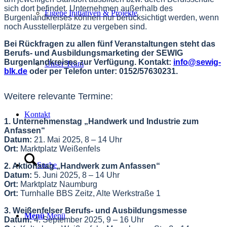
sich dort befindet. Unternehmen außerhalb des
Eigene Initiativen & Projekte
Burgenlandkreises können nur berücksichtigt werden, wenn
noch Ausstellerplätze zu vergeben sind.
Bei Rückfragen zu allen fünf Veranstaltungen steht das
Berufs- und Ausbildungsmarketing der SEWIG
Burgenlandkreises zur Verfügung. Kontakt:
info@sewig-
Unser Team
blk.de
oder per Telefon unter: 0152/57630231.
Weitere relevante Termine:
Kontakt
1. Unternehmenstag „Handwerk und Industrie zum
Anfassen“
Datum:
21. Mai 2025, 8 – 14 Uhr
Ort:
Marktplatz Weißenfels
Suche
2. Aktionstag „Handwerk zum Anfassen“
Datum:
5. Juni 2025, 8 – 14 Uhr
Ort:
Marktplatz Naumburg
Ort:
Turnhalle BBS Zeitz, Alte Werkstraße 1
3. Weißenfelser Berufs- und Ausbildungsmesse
Menü
Menü
Datum:
4. September 2025, 9 – 16 Uhr