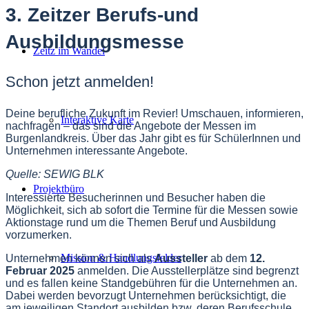
3. Zeitzer Berufs-und
Ausbildungsmesse
Zeitz im Wandel
Schon jetzt anmelden!
Deine berufliche Zukunft im Revier! Umschauen, informieren,
Interaktive Karte
nachfragen – das sind die Angebote der Messen im
Burgenlandkreis. Über das Jahr gibt es für SchülerInnen und
Unternehmen interessante Angebote.
Quelle: SEWIG BLK
Projektbüro
Interessierte Besucherinnen und Besucher haben die
Möglichkeit, sich ab sofort die Termine für die Messen sowie
Aktionstage rund um die Themen Beruf und Ausbildung
vorzumerken.
Mission & Handlungsfelder
Unternehmen können sich als
Aussteller
ab dem
12.
Februar 2025
anmelden. Die Ausstellerplätze sind begrenzt
und es fallen keine Standgebühren für die Unternehmen an.
Dabei werden bevorzugt Unternehmen berücksichtigt, die
am jeweiligen Standort ausbilden bzw. deren Berufsschule