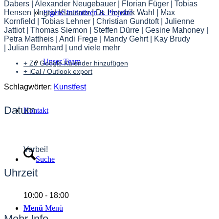
Dabers | Alexander Neugebauer | Florian Füger | Tobias
Hensen | Ingrid Klausner | Dr. Hendrik Wahl | Max
Eigene Initiativen & Projekte
Kornfield | Tobias Lehner | Christian Gundtoft | Julienne
Jattiot | Thomas Siemon | Steffen Dürre | Gesine Mahoney |
Petra Mattheis | Andi Frege | Mandy Gehrt | Kay Brudy
| Julian Bernhard | und viele mehr
Unser Team
+ Zu Google Kalender hinzufügen
+ iCal / Outlook export
Schlagwörter:
Kunstfest
Datum
Kontakt
22 - 31 Aug. 2025
Vorbei!
Suche
Uhrzeit
10:00 - 18:00
Menü
Menü
Mehr Info