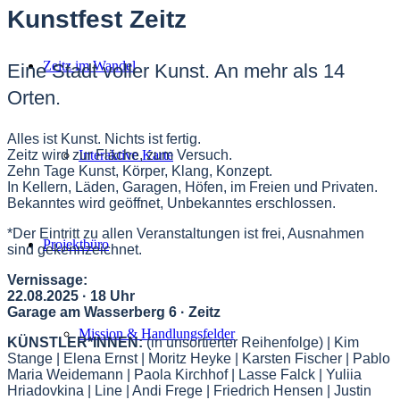
Kunstfest Zeitz
Zeitz im Wandel
Eine Stadt voller Kunst. An mehr als 14
Orten.
Alles ist Kunst. Nichts ist fertig.
Zeitz wird zur Fläche, zum Versuch.
Interaktive Karte
Zehn Tage Kunst, Körper, Klang, Konzept.
In Kellern, Läden, Garagen, Höfen, im Freien und Privaten.
Bekanntes wird geöffnet, Unbekanntes erschlossen.
*Der Eintritt zu allen Veranstaltungen ist frei, Ausnahmen
Projektbüro
sind gekennzeichnet.
Vernissage:
22.08.2025 · 18 Uhr
Garage am Wasserberg 6 · Zeitz
Mission & Handlungsfelder
KÜNSTLER*INNEN:
(in unsortierter Reihenfolge) | Kim
Stange | Elena Ernst | Moritz Heyke | Karsten Fischer | Pablo
Maria Weidemann | Paola Kirchhof | Lasse Falck | Yuliia
Hriadovkina | Line | Andi Frege | Friedrich Hensen | Justin