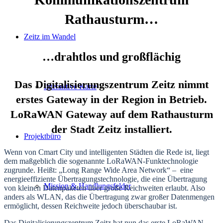
Rathausturm…
Zeitz im Wandel
…drahtlos und großflächig
Das Digitalisierungszentrum Zeitz nimmt
Interaktive Karte
erstes Gateway in der Region in Betrieb.
LoRaWAN Gateway auf dem Rathausturm
der Stadt Zeitz installiert.
Projektbüro
Wenn von Cmart City und intelligenten Städten die Rede ist, liegt
dem maßgeblich die sogenannte LoRaWAN-Funktechnologie
zugrunde. Heißt: „Long Range Wide Area Network“ – eine
energieeffiziente Übertragungstechnologie, die eine Übertragung
Mission & Handlungsfelder
von kleinen Datenpaketen über große Reichweiten erlaubt. Also
anders als WLAN, das die Übertragung zwar großer Datenmengen
ermöglicht, dessen Reichweite jedoch überschaubar ist.
Das Digitalisierungszentrum Zeitz hat nun das erste LoRaWAN