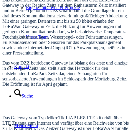
Gateway in der Region Zeitz auf dem Rathausturm Zeitz installiert
Eigene Initiativen & Projekte
und in Betrieb genommen. Es schafft damit die Grundlage für ein
drahtloses Kommunikationsnetzwerk mit großflächiger Abdeckung.
Mit einer geringen Datenrate mit bis zu 50 kbit/s erlaube der
LoRaWan Gateway in Zeitz die Nutzung für Anwendungen mit
geringem Kommunikationsbedarf, wie beispielsweise Temperatur-
Feuchtigkeitsmessungen, Wasserpegel- oder Feinstaumessungen,
Unser Team
Füllstandssensoren oder Sensoren für das Parkplatzmanagement
sowie andere Internet-der-Dinge-(IOT)-
Anwendungen, heißt es in
einer Pressemitteilung.
Das vom DZZ betriebene Gateway ist bislang das erste und einzige
Kontakt
in der Region Zeitz und stellt auch das Herzstück für den
entstehenden LoRaPark Zeitz dar, einen Schaugarten für
sensorbasierte Anwendungen im Schlosspark der Moritzburg Zeitz.
Die Eröffnung ist für April geplant.
Suche
Das Gateway vom Typ MikroTik LtAP LR8 LTE kit erhält über
LTE Zugang zum Internet und verfügt über eine Reichweite von bis
Menü
Menü
zu 13 Kilometern. Das Zeitzer Gateway ist über LoRaWAN für alle