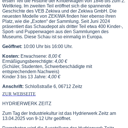
ersten Teil die Historie der Kinderwagen von 1846 bis zum 2.
Weltkrieg. Im zweiten Teil eröffnet sich die spannende
Geschichte des VEB Zekiwa und der Zekiwa GmbH. Die
neuesten Modelle von ZEKIWA finden hier ebenso ihren
Platz, wie die „Exoten“ der Sammlung. Seit Juni 2024
präsentiert das Schaudepot als dritter Teil etwa 400 Kinder-,
Sport- und Puppenwagen aus den Sammlungen des
Museums. Diese Schau ist so einmalig in Europa.
Geöffnet:
10:00 Uhr bis 16:00 Uhr.
Kosten:
Erwachsene:
8,00 €
Ermäßigungsberechtigte:
4,00 €
(Schüler, Studenten, Schwerbeschädigte mit
entsprechendem Nachweis)
Kinder 3 bis 13 Jahre:
4,00 €
Anschrift:
Schloßstraße 6, 06712 Zeitz
ZUR WEBSEITE
HYDRIERWERK ZEITZ
Zum Tag der Industriekultur ist das Hydrierwerk Zeitz am
13.04.2025 von 9-12 Uhr geöffnet.