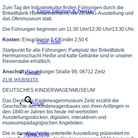
Zum Tag der Industriekultur finden Führungen durch die
Eigene Initiativen & Projekte
Brikettfabrik Herrmannschacht, die ZEMAG-Ausstellung und
das Ofenmuseum statt.
Die Führungen beginnen um 11:30 Uhr/12:30 Uhr/13:30 Uhr.
Kosten:
Erwachsene 5 €/Kinder 2,50 €
Unser Team
Startpunkt für alle Führungen: Parkplatz der Brikettfabrik
Herrmannschacht Heiße und kalte Getränke sind in unserer
Revierstube erhältlich.
Anschrift:
Naumburger Straße 99, 06712 Zeitz
Kontakt
ZUR WEBSEITE
DEUTSCHES KINDERWAGENMUSEUM
Das Deutsche Kinderwagenmuseum Zeitz erzählt die
Suche
Geschichte des Kinderwagenbaues von ihren Anfängen in
den 1840-er Jahren bis heute mit wertvollen
Ausstellungsstücken, digitalen, interaktiven und
museumspädagogischen Angeboten.
Die in drei Abschnitte unterteilte Ausstellung präsentiert im
Menü
Menü