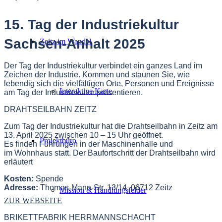
15. Tag der Industriekultur
Sachsen-Anhalt 2025
Zeitz im Wandel
Der Tag der Industriekultur verbindet ein ganzes Land im
Zeichen der Industrie. Kommen und staunen Sie, wie
lebendig sich die vielfältigen Orte, Personen und Ereignisse
Interaktive Karte
am Tag der Industriekultur präsentieren.
DRAHTSEILBAHN ZEITZ
Zum Tag der Industriekultur hat die Drahtseilbahn in Zeitz am
13. April 2025 zwischen 10 – 15 Uhr geöffnet.
Projektbüro
Es finden Führungen in der Maschinenhalle und
im Wohnhaus statt. Der Baufortschritt der Drahtseilbahn wird
erläutert
Kosten:
Spende
Adresse:
Thomas-Mann-Str. 13/14, 06712 Zeitz
Mission & Handlungsfelder
ZUR WEBSEITE
BRIKETTFABRIK HERRMANNSCHACHT