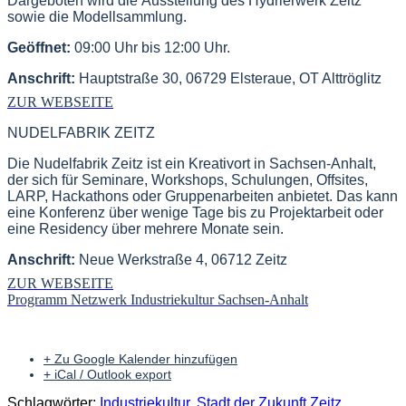
Dargeboten wird die Ausstellung des Hydrierwerk Zeitz
sowie die Modellsammlung.
Geöffnet:
09:00 Uhr bis 12:00 Uhr.
Anschrift:
Hauptstraße 30, 06729 Elsteraue, OT Alttröglitz
ZUR WEBSEITE
NUDELFABRIK ZEITZ
Die Nudelfabrik Zeitz ist ein Kreativort in Sachsen-Anhalt,
der sich für Seminare, Workshops, Schulungen, Offsites,
LARP, Hackathons oder Gruppenarbeiten anbietet. Das kann
eine Konferenz über wenige Tage bis zu Projektarbeit oder
eine Residency über mehrere Monate sein.
Anschrift:
Neue Werkstraße 4, 06712 Zeitz
ZUR WEBSEITE
Programm Netzwerk Industriekultur Sachsen-Anhalt
+ Zu Google Kalender hinzufügen
+ iCal / Outlook export
Schlagwörter:
Industriekultur
,
Stadt der Zukunft Zeitz
,