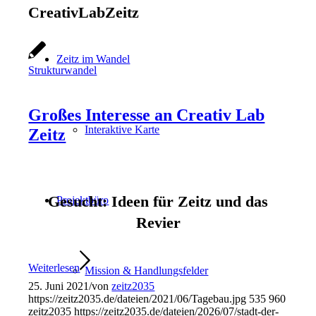
CreativLabZeitz
Zeitz im Wandel
Strukturwandel
Großes Interesse an Creativ Lab
Interaktive Karte
Zeitz
Gesucht: Ideen für Zeitz und das
Projektbüro
Revier
Weiterlesen
Mission & Handlungsfelder
25. Juni 2021
/
von
zeitz2035
https://zeitz2035.de/dateien/2021/06/Tagebau.jpg
535
960
zeitz2035
https://zeitz2035.de/dateien/2026/07/stadt-der-