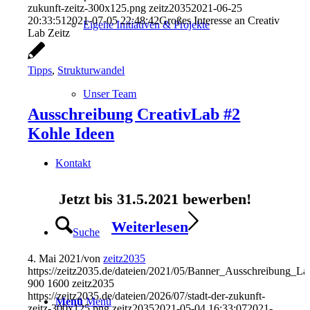
zukunft-zeitz-300x125.png
zeitz2035
2021-06-25
20:33:51
2021-07-05 22:48:42
Großes Interesse an Creativ
Eigene Initiativen & Projekte
Lab Zeitz
Tipps
,
Strukturwandel
Unser Team
Ausschreibung CreativLab #2
Kohle Ideen
Kontakt
Jetzt bis 31.5.2021 bewerben!
Weiterlesen
Suche
4. Mai 2021
/
von
zeitz2035
https://zeitz2035.de/dateien/2021/05/Banner_Ausschreibung_L
900
1600
zeitz2035
https://zeitz2035.de/dateien/2026/07/stadt-der-zukunft-
Menü
Menü
zeitz-300x125.png
zeitz2035
2021-05-04 16:33:07
2021-