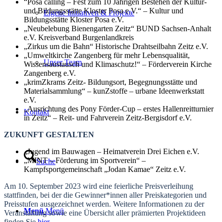
“Posa calling – Fest zum 10 Jährigen Bestehen der Kultur-
und Bildungsstätte Kloster Posa e.V.“ – Kultur und
Eigene Initiativen & Projekte
Bildungsstätte Kloster Posa e.V.
„Neubelebung Bienengarten Zeitz“ BUND Sachsen-Anhalt
e.V. Kreisverband Burgenlandkreis
„Zirkus um die Bahn“ Historische Drahtseilbahn Zeitz e.V.
„Umweltkirche Zangenberg für mehr Lebensqualität,
Unser Team
Wissensaustausch und Klimaschutz!“ – Förderverein Kirche
Zangenberg e.V.
„krimZkrams Zeitz- Bildungsort, Begegnungsstätte und
Materialsammlung“ – kunZstoffe – urbane Ideenwerkstatt
e.V.
„Ausrichtung des Pony Förder-Cup – erstes Hallenreitturnier
Kontakt
in Zeitz“ – Reit- und Fahrverein Zeitz-Bergisdorf e.V.
ZUKUNFT GESTALTEN
„Jugend im Bauwagen – Heimatverein Drei Eichen e.V.
„MINT – Förderung im Sportverein“ –
Suche
Kampfsportgemeinschaft „Jodan Kamae“ Zeitz e.V.
Am 10. September 2023 wird eine feierliche Preisverleihung
stattfinden, bei der die Gewinner*innen aller Preiskategorien und
Preisstufen ausgezeichnet werden. Weitere Informationen zu der
Menü
Menü
Veranstaltung sowie eine Übersicht aller prämierten Projektideen
finden Sie
hier.