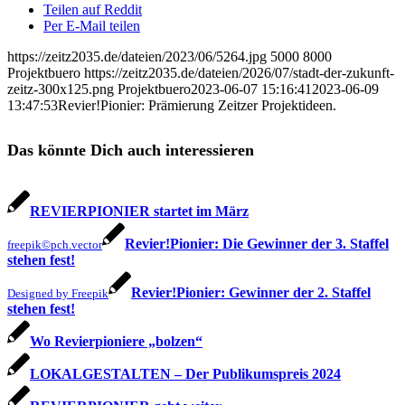
Teilen auf Reddit
Per E-Mail teilen
https://zeitz2035.de/dateien/2023/06/5264.jpg
5000
8000
Projektbuero
https://zeitz2035.de/dateien/2026/07/stadt-der-zukunft-
zeitz-300x125.png
Projektbuero
2023-06-07 15:16:41
2023-06-09
13:47:53
Revier!Pionier: Prämierung Zeitzer Projektideen.
Das könnte Dich auch interessieren
REVIERPIONIER startet im März
Revier!Pionier: Die Gewinner der 3. Staffel
freepik©pch.vector
stehen fest!
Revier!Pionier: Gewinner der 2. Staffel
Designed by Freepik
stehen fest!
Wo Revierpioniere „bolzen“
LOKALGESTALTEN – Der Publikumspreis 2024