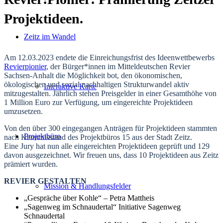
Projektideen.
Zeitz im Wandel
Am 12.03.2023 endete die Einreichungsfrist des Ideenwettbewerbs
Revierpionier
, der Bürger*innen im Mitteldeutschen Revier
Sachsen-Anhalt die Möglichkeit bot, den ökonomischen,
ökologischen und sozial nachhaltigen Strukturwandel aktiv
Interaktive Karte
mitzugestalten. Jährlich stehen Preisgelder in einer Gesamthöhe von
1 Million Euro zur Verfügung, um eingereichte Projektideen
umzusetzen.
Von den über 300 eingegangen Anträgen für Projektideen stammten
Projektbüro
nach Kenntnisstand des Projektbüros 15 aus der Stadt Zeitz.
Eine Jury hat nun alle eingereichten Projektideen geprüft und 129
davon ausgezeichnet. Wir freuen uns, dass 10 Projektideen aus Zeitz
prämiert wurden.
REVIER GESTALTEN
Mission & Handlungsfelder
„Gespräche über Kohle“ – Petra Mattheis
„Sagenweg im Schnaudertal“ Initiative Sagenweg
Schnaudertal