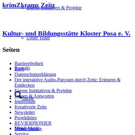
krimZkrams Zeitz
Eigene Initiativen & Projekte
Kultur- und Bildungsstätte Kloster Posa e. V.
Unser Team
Seiten
Barrierefreiheit
Kontakt
Blog
Datenschutzerklärung
Der interaktive Audio-Parcours durch Zeitz: Erinnern &
Entdecken
Eigene Inititiativen & Projekte
Fragen & Antworten
Suche
Impressum
Kreativorte Zeitz
Newsletter
Projektbüro
REVIERPIONIER
Menü
Menü
Schwerpunkte
Service