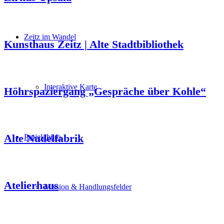
Zeitz im Wandel
Kunsthaus Zeitz | Alte Stadtbibliothek
Interaktive Karte
Höhrspaziergang „Gespräche über Kohle“
Alte Nudelfabrik
Projektbüro
Atelierhaus
Mission & Handlungsfelder