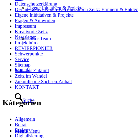
Datenschutzerklärung
Eigene Initiativen & Projekte
Der interaktive Audio-Parcours durch Zeitz: Erinnern & Entde
Eigene Inititiativen & Projekte
Fragen & Antworten
Impressum
Kreativorte Zeitz
Newsletter
Unser Team
Projektbüro
REVIERPIONIER
Schwerpunkte
Service
Sitemap
Kontakt
Stadt der Zukunft
Zeitz im Wandel
Zukunftsorte Sachsen-Anhalt
KONTAKT
Suche
Kategorien
Allgemein
Beirat
Dialog
Menü
Menü
Digitalisierung